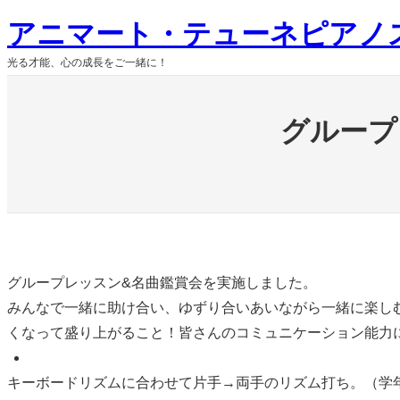
内
アニマート・テューネピアノ
容
光る才能、心の成長をご一緒に！
を
ス
キ
グループ
ッ
プ
グループレッスン&名曲鑑賞会を実施しました。
みんなで一緒に助け合い、ゆずり合いあいながら一緒に楽し
くなって盛り上がること！皆さんのコミュニケーション能力
キーボードリズムに合わせて片手→両手のリズム打ち。（学