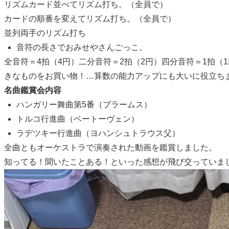
リズムカード並べてリズム打ち。（全員で）
カードの順番を変えてリズム打ち。（全員で）
並列両手のリズム打ち
音符の長さでおみせやさんごっこ。
全音符＝4拍（4円）二分音符＝2拍（2円）四分音符＝1拍（1
きなものをお買い物！…算数の能力アップにも大いに役立ちました
名曲鑑賞会内容
ハンガリー舞曲第5番（ブラームス）
トルコ行進曲（ベートーヴェン）
ラデツキー行進曲（ヨハンシュトラウス父）
全曲ともオーケストラで演奏された動画を鑑賞しました。
知ってる！聞いたことある！といった感想が飛び交っていま