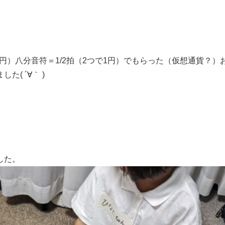
円）八分音符＝1/2拍（2つで1円）でもらった（仮想通貨？）
( ´∀｀ )
した。