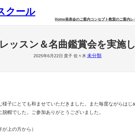
スクール
Home
発表会のご案内
コンセプト
教室のご案内
レ
レッスン＆名曲鑑賞会を実施
未分類
2025年6月22日
貴子 佐々木
む様子にとても和ませていただきました。また毎度ながらはじ
に脱帽でした。ご参加ありがとうございました。
年が上の方から）