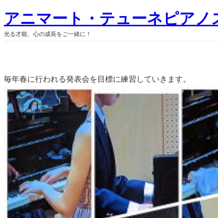
内
アニマート・テューネピアノ
容
光る才能、心の成長をご一緒に！
を
ス
キ
ッ
毎年春に行われる発表会を目標に練習していきます。
プ